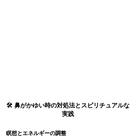
🛠️ 鼻がかゆい時の対処法とスピリチュアルな
実践
誕生日ランキング
金運神社
金運財布
姓名判断
瞑想とエネルギーの調整