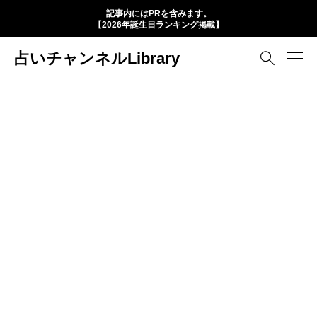
記事内にはPRを含みます。
【2026年誕生日ランキング掲載】
占いチャンネルLibrary
