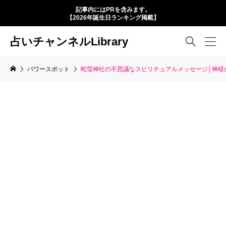
記事内にはPRを含みます。
【2026年誕生日ランキング掲載】
占いチャンネルLibrary

パワースポット
蛇窪神社の不思議なスピリチュアルメッセージ│神様