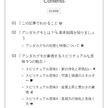
Contents
CLOSE
この記事でわかること 📖
アシダカグモとは？🔍 基本知識を知りましょ
う
アシダカグモの生態と特徴について 🕷️
アシダカグモが象徴するスピリチュアルな意
味 5つの観点 ✨
スピリチュアル意味1：家の浄化と邪気払い 🌟
スピリチュアル意味2：守護と保護のエネルギ
ー 🛡️
スピリチュアル意味3：金運上昇と豊かさの象
徴 💰
スピリチュアル意味4：直感力の強化と見抜く
力 👁️