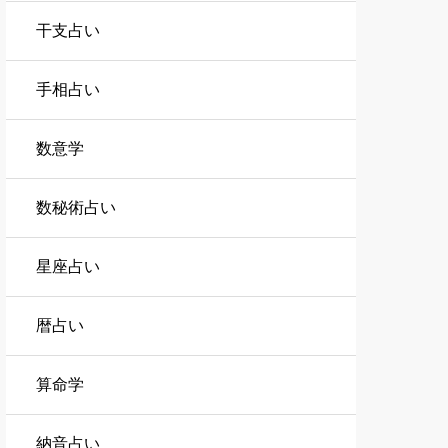
干支占い
手相占い
数意学
数秘術占い
星座占い
暦占い
算命学
納音占い