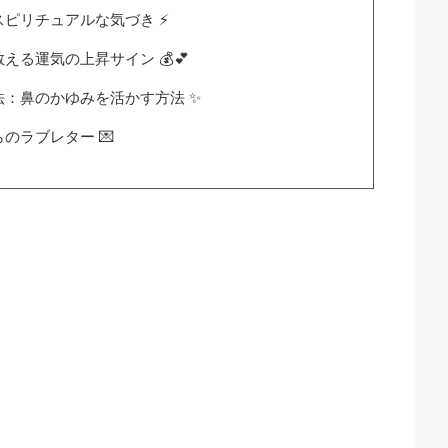
ピリチュアルな気づき ⚡
る運気の上昇サイン 💰💕
：鼻のかゆみを活かす方法 ✨
のラブレター 💌