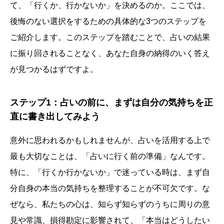
て、「行くか、行かないか」を決めるのか。ここでは、
後悔のない選択をするための具体的な3つのステップを
ご紹介します。このステップを踏むことで、占いの結果
に振り回されることなく、あなた自身の納得のいく答え
が見つかるはずですよ。
ステップ1：占いの前に、まずは自分の気持ちを正
直に書き出してみよう
意外に思われるかもしれませんが、占いを活用する上で
最も大切なことは、「占いに行く前の準備」なんです。
特に、「行くか行かないか」で迷っている時は、まず自
分自身の本当の気持ちを整理することが不可欠です。な
ぜなら、私たちの心は、知らず知らずのうちに周りの意
誕生日ランキング
金運神社
金運財布
姓名判断
見や常識、損得勘定に影響されて、「本当はどうしたい