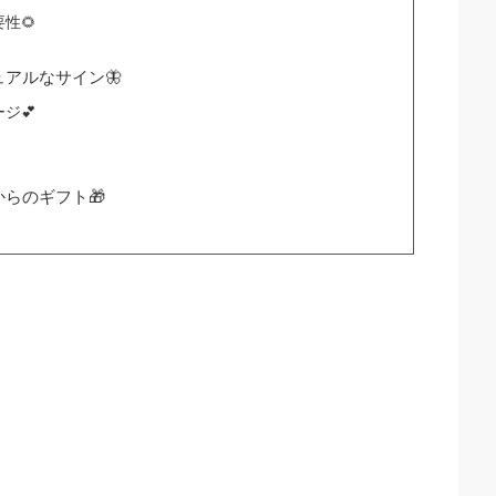
性🌻
アルなサイン🦋
ジ💕
らのギフト🎁