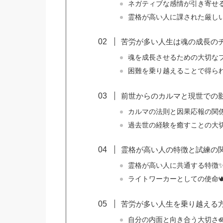
ネガティブな感情が引き寄せる
霊格が高い人に課された厳し
苦労が多い人生は魂の成長のチ
魂を成長させるための大切なプ
困難を乗り越えることで得られ
前世からのカルマと現世での影
カルマの法則と因果応報の関係
過去世の経験を癒すことの大切
霊格が高い人の特徴と試練の関
霊格が高い人に共通する特徴
ライトワーカーとしての使命🕊
苦労が多い人生を乗り越える方
自分の内面と向き合う大切さ