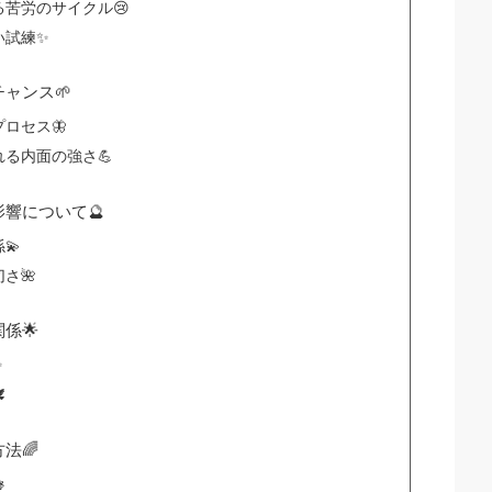
苦労のサイクル😢
い試練✨
ャンス🌱
ロセス🦋
る内面の強さ💪
響について🔮
💫
さ🌺
係🌟
✨
️
法🌈
