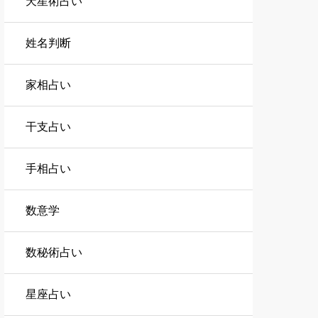
天星術占い
姓名判断
家相占い
干支占い
手相占い
数意学
数秘術占い
星座占い