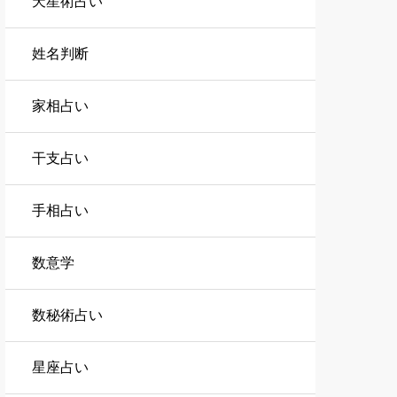
天星術占い
姓名判断
家相占い
干支占い
手相占い
数意学
数秘術占い
星座占い