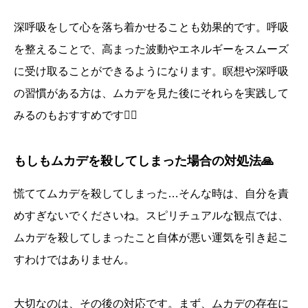
深呼吸をして心を落ち着かせることも効果的です。呼吸
を整えることで、高まった波動やエネルギーをスムーズ
に受け取ることができるようになります。瞑想や深呼吸
の習慣がある方は、ムカデを見た後にそれらを実践して
みるのもおすすめです🧘‍♀️
もしもムカデを殺してしまった場合の対処法🙏
慌ててムカデを殺してしまった…そんな時は、自分を責
めすぎないでくださいね。スピリチュアルな観点では、
ムカデを殺してしまったこと自体が悪い運気を引き起こ
すわけではありません。
誕生日ランキング
金運神社
金運財布
姓名判断
大切なのは、その後の対応です。まず、ムカデの存在に