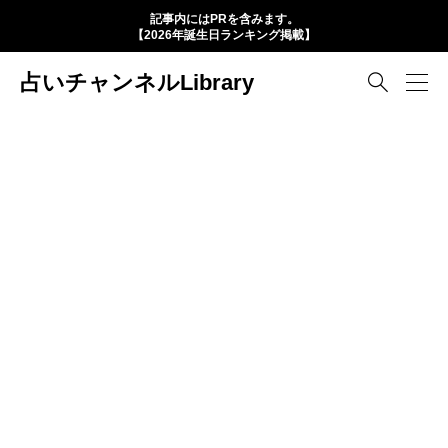
記事内にはPRを含みます。
【2026年誕生日ランキング掲載】
占いチャンネルLibrary
