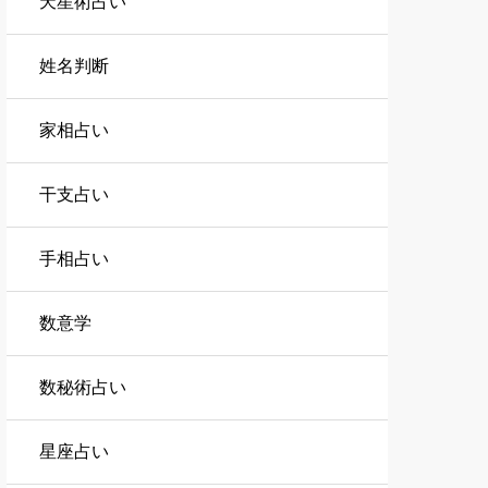
天星術占い
姓名判断
家相占い
干支占い
手相占い
数意学
数秘術占い
星座占い