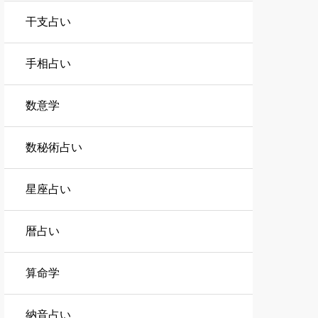
干支占い
手相占い
数意学
数秘術占い
星座占い
暦占い
算命学
納音占い