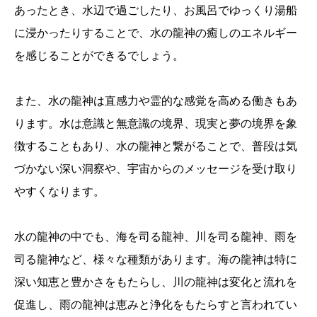
あったとき、水辺で過ごしたり、お風呂でゆっくり湯船
に浸かったりすることで、水の龍神の癒しのエネルギー
を感じることができるでしょう。
また、水の龍神は直感力や霊的な感覚を高める働きもあ
ります。水は意識と無意識の境界、現実と夢の境界を象
徴することもあり、水の龍神と繋がることで、普段は気
づかない深い洞察や、宇宙からのメッセージを受け取り
やすくなります。
水の龍神の中でも、海を司る龍神、川を司る龍神、雨を
司る龍神など、様々な種類があります。海の龍神は特に
深い知恵と豊かさをもたらし、川の龍神は変化と流れを
促進し、雨の龍神は恵みと浄化をもたらすと言われてい
誕生日ランキング
金運神社
金運財布
姓名判断