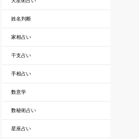
天星術占い
姓名判断
家相占い
干支占い
手相占い
数意学
数秘術占い
星座占い