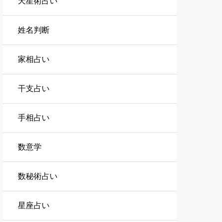
天星術占い
姓名判断
家相占い
干支占い
手相占い
数意学
数秘術占い
星座占い