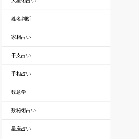
天星術占い
姓名判断
家相占い
干支占い
手相占い
数意学
数秘術占い
星座占い