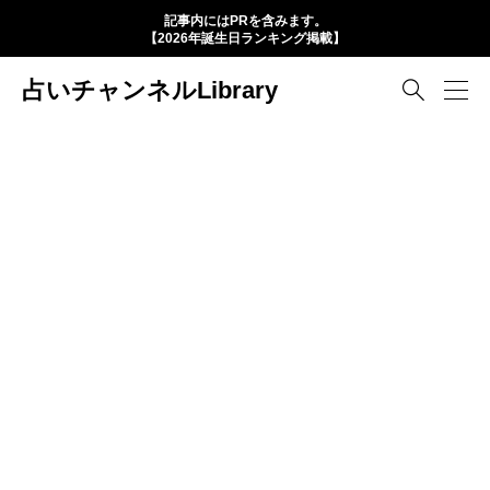
記事内にはPRを含みます。
【2026年誕生日ランキング掲載】
占いチャンネルLibrary
