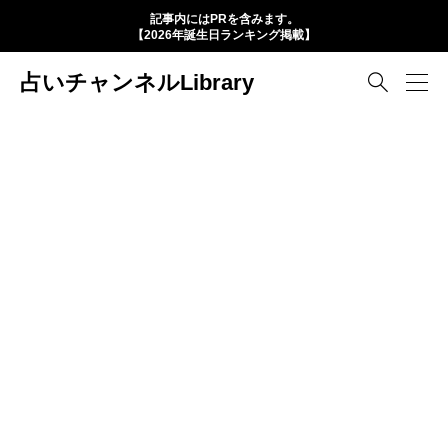
記事内にはPRを含みます。
【2026年誕生日ランキング掲載】
占いチャンネルLibrary
