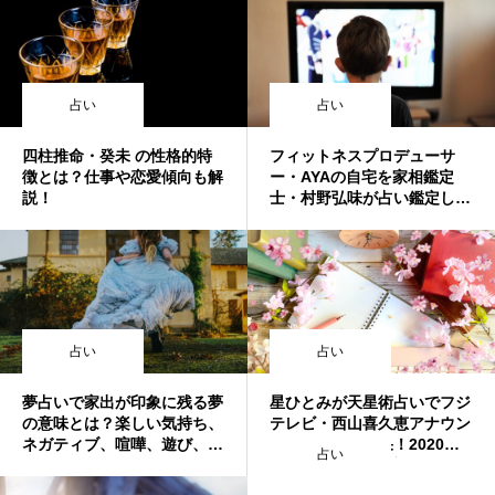
占い
占い
四柱推命・癸未 の性格的特
フィットネスプロデューサ
徴とは？仕事や恋愛傾向も解
ー・AYAの自宅を家相鑑定
説！
士・村野弘味が占い鑑定した
結果！2021年4月7日放送
回！突然ですが占ってもいい
ですか？
占い
占い
夢占いで家出が印象に残る夢
星ひとみが天星術占いでフジ
の意味とは？楽しい気持ち、
テレビ・西山喜久恵アナウン
ネガティブ、喧嘩、遊び、計
サーを占った結果！2020年1
占い
画、帰る、子供、パートナ
1月11日放送回！突然ですが
ー、逃げる、浮気などまとめ
占ってもいいですか？