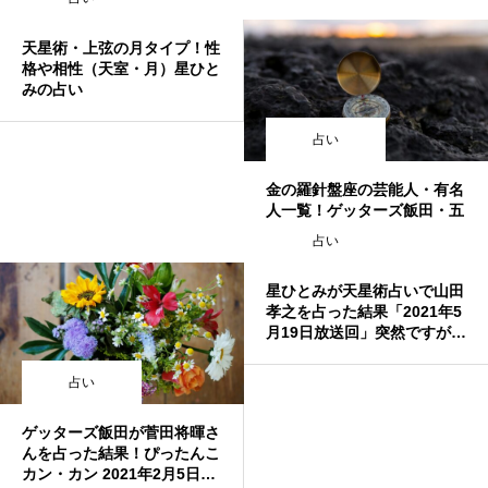
年3月23日放送回！スッキリ
天星術・上弦の月タイプ！性
格や相性（天室・月）星ひと
みの占い
占い
金の羅針盤座の芸能人・有名
人一覧！ゲッターズ飯田・五
星三心占い
占い
星ひとみが天星術占いで山田
孝之を占った結果「2021年5
月19日放送回」突然ですが占
ってもいいですか？
占い
ゲッターズ飯田が菅田将暉さ
んを占った結果！ぴったんこ
カン・カン 2021年2月5日放