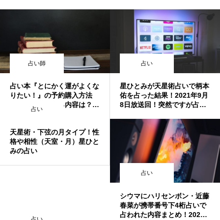
占い師
占い
占い本『とにかく運がよくな
星ひとみが天星術占いで柄本
りたい！』の予約購入方法
佑を占った結果！2021年9月
は？その気になる内容は？ #
8日放送回！突然ですが占っ
占い
突然ですが占ってもいいです
てもいいですか？
か ？
天星術・下弦の月タイプ！性
格や相性（天室・月）星ひと
みの占い
占い
シウマにハリセンボン・近藤
春菜が携帯番号下4桁占いで
占われた内容まとめ！2021
占い