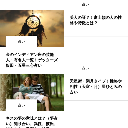
占い
美人の証？！富士額の人の性
格や特徴とは？
占い
金のインディアン座の芸能
人・有名人一覧！ゲッターズ
飯田・五星三心占い
占い
天星術・満月タイプ！性格や
相性（天室・月）星ひとみの
占い
占い
キスの夢の意味とは？（夢占
い）知り合い、異性、彼氏、
誕生日ランキング
金運神社
金運財布
姓名判断