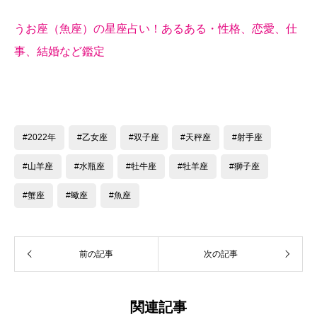
うお座（魚座）の星座占い！あるある・性格、恋愛、仕
事、結婚など鑑定
#2022年
#乙女座
#双子座
#天秤座
#射手座
#山羊座
#水瓶座
#牡牛座
#牡羊座
#獅子座
#蟹座
#蠍座
#魚座
前の記事
次の記事
関連記事