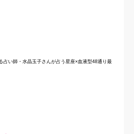
る占い師・水晶玉子さんが占う星座×血液型48通り最
。