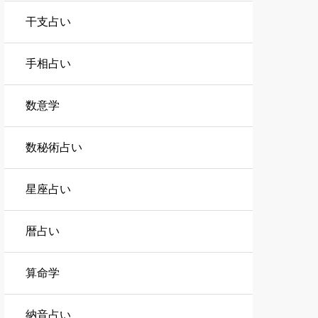
干支占い
手相占い
数意学
数秘術占い
星座占い
暦占い
算命学
納音占い