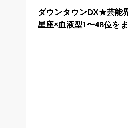
ダウンタウンDX★芸能界
星座×血液型1〜48位を