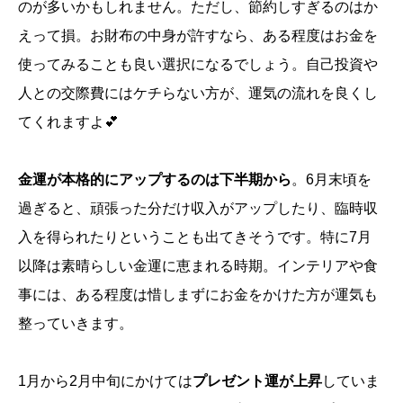
のが多いかもしれません。ただし、節約しすぎるのはか
えって損。お財布の中身が許すなら、ある程度はお金を
使ってみることも良い選択になるでしょう。自己投資や
人との交際費にはケチらない方が、運気の流れを良くし
てくれますよ💕
金運が本格的にアップするのは下半期から
。6月末頃を
過ぎると、頑張った分だけ収入がアップしたり、臨時収
入を得られたりということも出てきそうです。特に7月
以降は素晴らしい金運に恵まれる時期。インテリアや食
事には、ある程度は惜しまずにお金をかけた方が運気も
整っていきます。
1月から2月中旬にかけては
プレゼント運が上昇
していま
誕生日ランキング
金運神社
金運財布
姓名判断