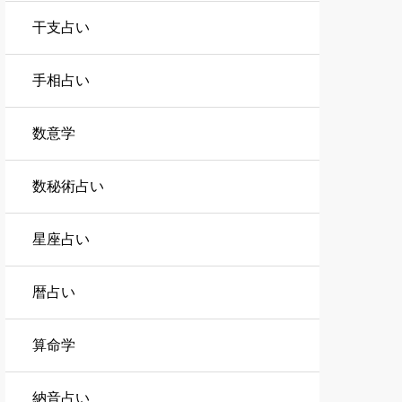
干支占い
手相占い
数意学
数秘術占い
星座占い
暦占い
算命学
納音占い