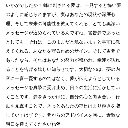
いかがでしたか？ 蜂に刺される夢は、一見すると怖い夢
のように感じられますが、実はあなたの現状や深層心
理、そして未来の可能性を教えてくれる、とても奥深い
メッセージが込められているんですね。警告夢であった
としても、それは「このままだと危ないよ」と事前に教
えてくれる、あなたを守るためのサイン。そして吉夢で
あったなら、それはあなたの努力が報われ、幸運が訪れ
ることを告げる嬉しい知らせです。大切なのは、夢の内
容に一喜一憂するのではなく、夢が伝えようとしている
メッセージを真摯に受け止め、日々の生活に活かしてい
くことです。夢をきっかけに、自分の心と向き合い、行
動を見直すことで、きっとあなたの毎日はより輝きを増
していくはずです。夢からのアドバイスを胸に、素敵な
明日を迎えてくださいね💖
誕生日ランキング
金運神社
金運財布
姓名判断