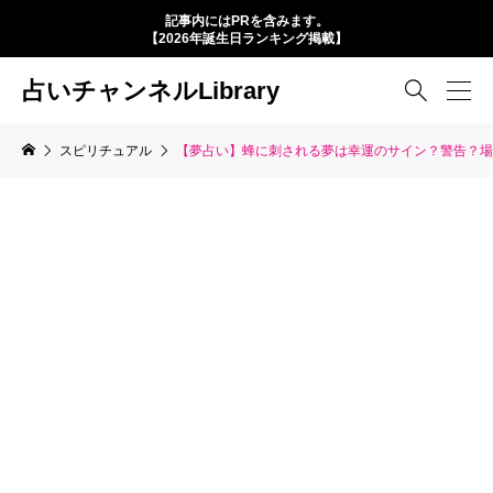
記事内にはPRを含みます。
【2026年誕生日ランキング掲載】
占いチャンネルLibrary

スピリチュアル
【夢占い】蜂に刺される夢は幸運のサイン？警告？場