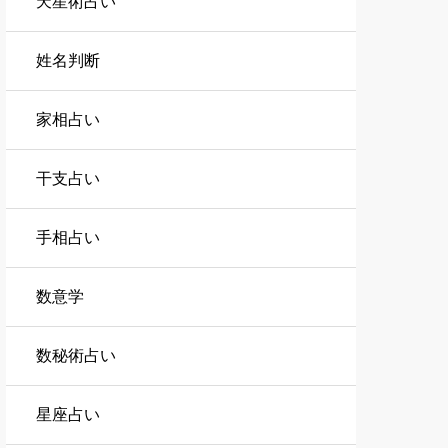
天星術占い
姓名判断
家相占い
干支占い
手相占い
数意学
数秘術占い
星座占い