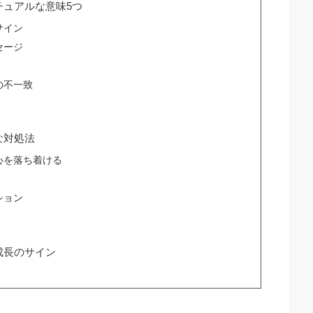
チュアルな意味5つ
サイン
セージ
の不一致
な対処法
心を落ち着ける
ション
成長のサイン