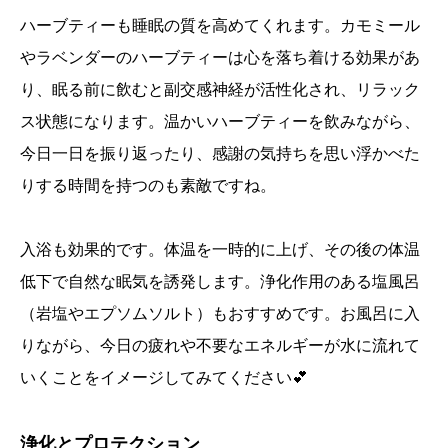
ハーブティーも睡眠の質を高めてくれます。カモミール
やラベンダーのハーブティーは心を落ち着ける効果があ
り、眠る前に飲むと副交感神経が活性化され、リラック
ス状態になります。温かいハーブティーを飲みながら、
今日一日を振り返ったり、感謝の気持ちを思い浮かべた
りする時間を持つのも素敵ですね。
入浴も効果的です。体温を一時的に上げ、その後の体温
低下で自然な眠気を誘発します。浄化作用のある塩風呂
（岩塩やエプソムソルト）もおすすめです。お風呂に入
りながら、今日の疲れや不要なエネルギーが水に流れて
いくことをイメージしてみてください💕
誕生日ランキング
金運神社
金運財布
姓名判断
浄化とプロテクション