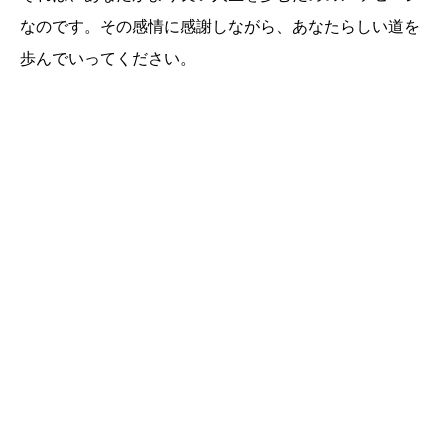
なのです。その感情に感謝しながら、あなたらしい道を
歩んでいってください。