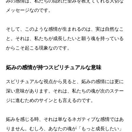
みの感情は、私たちの隠れた望みを教えてくれる大切な
メッセージなのです。
そして、このような感情が生まれるのは、実は自然なこ
と。それは、私たちが成長したいと願う魂を持っている
からこそ起こる現象なのです。
妬みの感情が持つスピリチュアルな意味
スピリチュアルな視点から見ると、妬みの感情には更に
深い意味があります。それは、私たちの魂が次のステー
ジに進むためのサインとも言えるのです。
妬みを感じる時、それは単なるネガティブな感情ではあ
りません。むしろ、あなたの魂が「もっと成長したい」