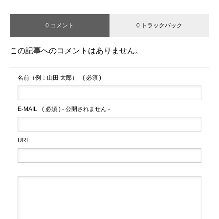
0 コメント
0 トラックバック
この記事へのコメントはありません。
名前（例：山田 太郎）
( 必須 )
E-MAIL
( 必須 ) - 公開されません -
URL