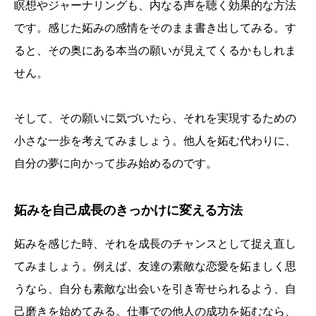
瞑想やジャーナリングも、内なる声を聴く効果的な方法
です。感じた妬みの感情をそのまま書き出してみる。す
ると、その奥にある本当の願いが見えてくるかもしれま
せん。
そして、その願いに気づいたら、それを実現するための
小さな一歩を考えてみましょう。他人を妬む代わりに、
自分の夢に向かって歩み始めるのです。
妬みを自己成長のきっかけに変える方法
妬みを感じた時、それを成長のチャンスとして捉え直し
てみましょう。例えば、友達の素敵な恋愛を妬ましく思
うなら、自分も素敵な出会いを引き寄せられるよう、自
己磨きを始めてみる。仕事での他人の成功を妬むなら、