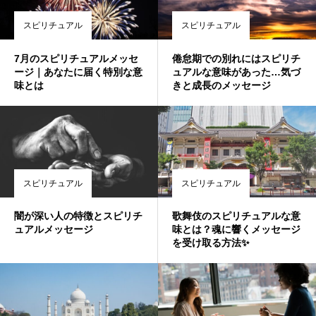
スピリチュアル
スピリチュアル
7月のスピリチュアルメッセ
倦怠期での別れにはスピリチ
ージ｜あなたに届く特別な意
ュアルな意味があった…気づ
味とは
きと成長のメッセージ
スピリチュアル
スピリチュアル
闇が深い人の特徴とスピリチ
歌舞伎のスピリチュアルな意
ュアルメッセージ
味とは？魂に響くメッセージ
を受け取る方法✨