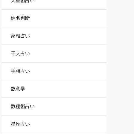
天星術占い
姓名判断
家相占い
干支占い
手相占い
数意学
数秘術占い
星座占い