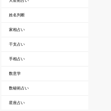
天星術占い
姓名判断
家相占い
干支占い
手相占い
数意学
数秘術占い
星座占い