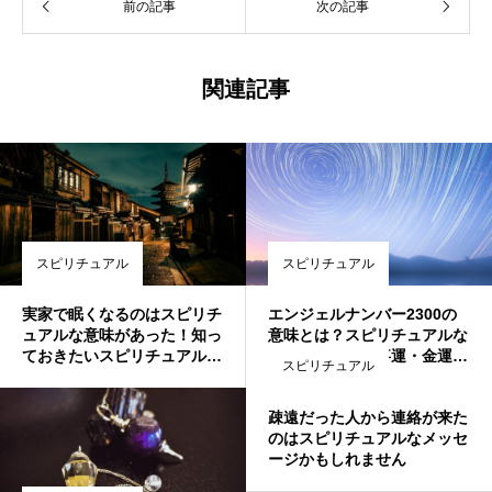
前の記事
次の記事
関連記事
スピリチュアル
スピリチュアル
実家で眠くなるのはスピリチ
エンジェルナンバー2300の
ュアルな意味があった！知っ
意味とは？スピリチュアルな
ておきたいスピリチュアルメ
力で恋愛運・仕事運・金運ア
スピリチュアル
ッセージとは
ップの前兆
疎遠だった人から連絡が来た
のはスピリチュアルなメッセ
ージかもしれません