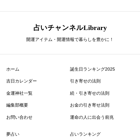
占いチャンネルLibrary
開運アイテム・開運情報で暮らしを豊かに！
ホーム
誕生日ランキング2025
吉日カレンダー
引き寄せの法則
金運神社一覧
続・引き寄せの法則
編集部概要
お金の引き寄せ法則
お問い合わせ
運命の人に出会う前兆
夢占い
占いランキング
誕生日ランキング
金運神社
金運財布
姓名判断