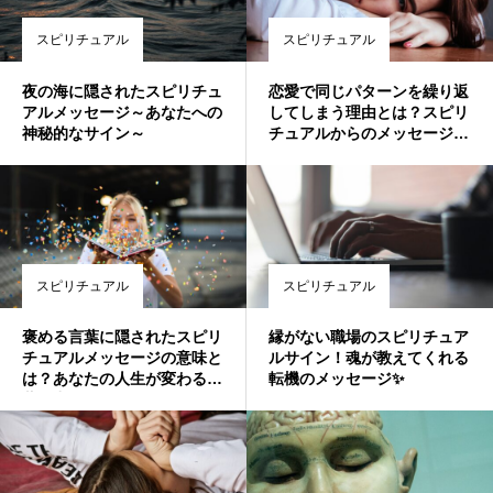
スピリチュアル
スピリチュアル
夜の海に隠されたスピリチュ
恋愛で同じパターンを繰り返
アルメッセージ～あなたへの
してしまう理由とは？スピリ
神秘的なサイン～
チュアルからのメッセージを
紐解く
スピリチュアル
スピリチュアル
褒める言葉に隠されたスピリ
縁がない職場のスピリチュア
チュアルメッセージの意味と
ルサイン！魂が教えてくれる
は？あなたの人生が変わる言
転機のメッセージ✨
葉の力