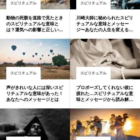
スピリチュアル
スピリチュアル
動物の死骸を道路で見たとき
川崎大師に秘められたスピリ
のスピリチュアルな意味と
チュアルな意味とメッセー
は？運気への影響と正しい対
ジ〜あなたの人生を変える神
処法🌟
秘的なパワー〜
スピリチュアル
スピリチュアル
声がきれいな人には深いスピ
プロポーズしてくれない彼に
リチュアルな意味があった！
疲れた…スピリチュアルな意
あなたへのメッセージとは
味とメッセージから読み解
く、本当の答え