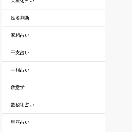
天星術占い
姓名判断
家相占い
干支占い
手相占い
数意学
数秘術占い
星座占い