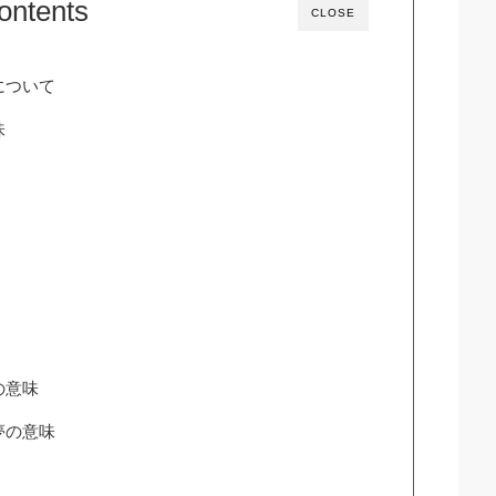
ontents
CLOSE
について
味
の意味
夢の意味