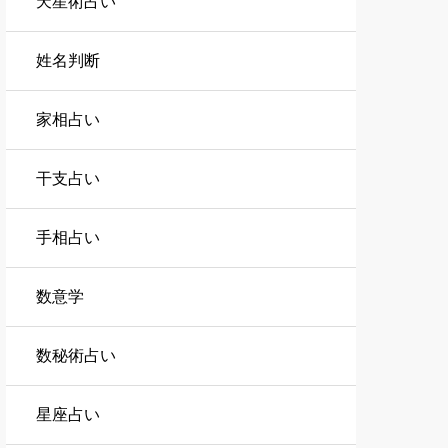
天星術占い
姓名判断
家相占い
干支占い
手相占い
数意学
数秘術占い
星座占い