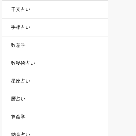
干支占い
手相占い
数意学
数秘術占い
星座占い
暦占い
算命学
納音占い