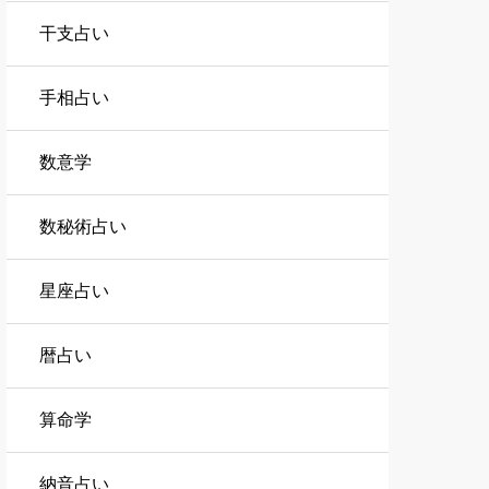
干支占い
手相占い
数意学
数秘術占い
星座占い
暦占い
算命学
納音占い