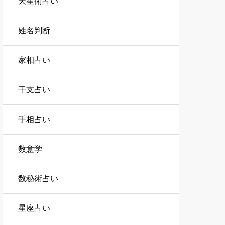
天星術占い
姓名判断
家相占い
干支占い
手相占い
数意学
数秘術占い
星座占い