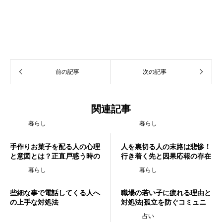
前の記事
次の記事
関連記事
暮らし
暮らし
手作りお菓子を配る人の心理
人を裏切る人の末路は悲惨！
と意図とは？正直戸惑う時の
行き着く先と因果応報の存在
対処法を解説
を徹底解説
暮らし
暮らし
些細な事で電話してくる人へ
職場の若い子に疲れる理由と
の上手な対処法
対処法|孤立を防ぐコミュニ
ケーション術
占い