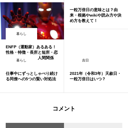
一粒万倍日の意味とは？由
来・根拠やwikiや読み方や決
め方を教えて！
暮らし
ENFP（運動家）あるある！
性格・特徴・長所と短所・恋
愛・友情・仕事・人間関係
暮らし
吉日
仕事中にずっとしゃべり続け
2021年（令和3年）天赦日・
る同僚への5つの賢い対処法
一粒万倍日はいつ？
コメント