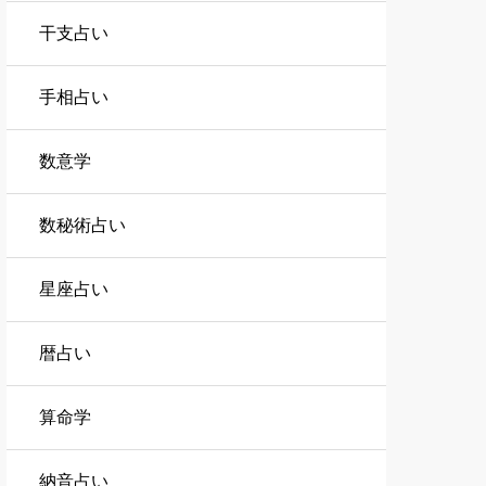
干支占い
手相占い
数意学
数秘術占い
星座占い
暦占い
算命学
納音占い