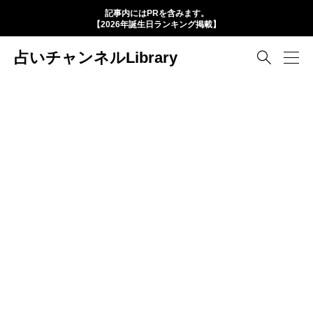
記事内にはPRを含みます。
【2026年誕生日ランキング掲載】
占いチャンネルLibrary
