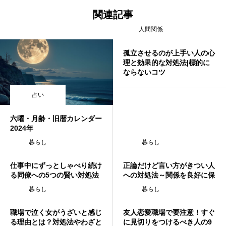
関連記事
人間関係
孤立させるのが上手い人の心
理と効果的な対処法|標的に
ならないコツ
占い
六曜・月齢・旧暦カレンダー
2024年
暮らし
暮らし
仕事中にずっとしゃべり続け
正論だけど言い方がきつい人
る同僚への5つの賢い対処法
への対処法～関係を良好に保
つためのヒント～
暮らし
暮らし
職場で泣く女がうざいと感じ
友人恋愛職場で要注意！すぐ
る理由とは？対処法やわざと
に見切りをつけるべき人の9