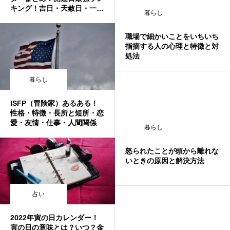
キング！吉日・天赦日・一粒
暮らし
万倍日・寅の日・巳の日・不
成就日・宝くじ
職場で細かいことをいちいち
指摘する人の心理と特徴と対
処法
暮らし
ISFP（冒険家）あるある！
性格・特徴・長所と短所・恋
愛・友情・仕事・人間関係
暮らし
怒られたことが頭から離れな
いときの原因と解決方法
占い
2022年寅の日カレンダー！
寅の日の意味とは？いつ？金