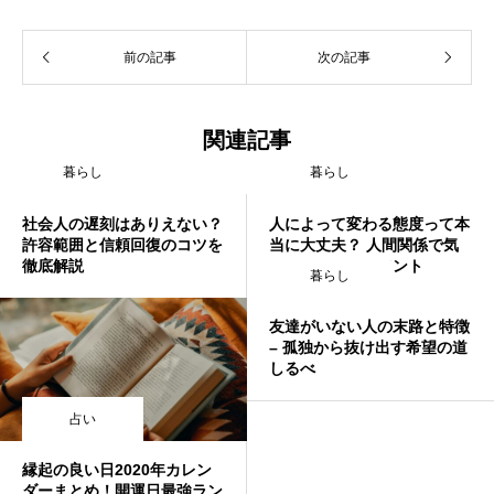
前の記事
次の記事
関連記事
暮らし
暮らし
社会人の遅刻はありえない？
人によって変わる態度って本
許容範囲と信頼回復のコツを
当に大丈夫？ 人間関係で気
徹底解説
をつけるべきポイント
暮らし
友達がいない人の末路と特徴
– 孤独から抜け出す希望の道
しるべ
占い
縁起の良い日2020年カレン
ダーまとめ！開運日最強ラン