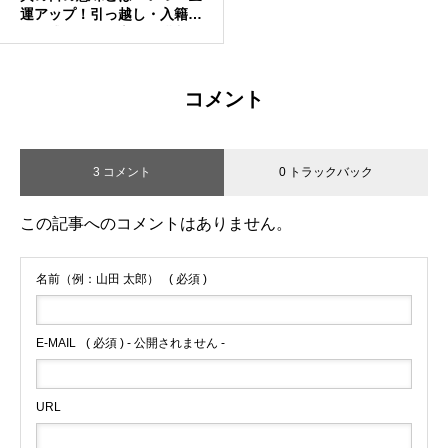
運アップ！引っ越し・入籍・
結婚式・借金・宝くじ購入・
納車・買い物は大丈夫？やっ
てはいけないことなどもまと
め
コメント
3 コメント
0 トラックバック
この記事へのコメントはありません。
名前（例：山田 太郎）
( 必須 )
E-MAIL
( 必須 ) - 公開されません -
URL