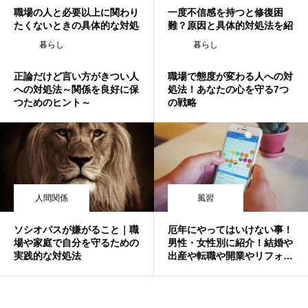
職場の人と必要以上に関わり
一度不信感を持つと修復困
たくないときの具体的な対処
難？原因と具体的対処法を紹
法と注意点
介
暮らし
暮らし
正論だけど言い方がきつい人
職場で態度が変わる人への対
への対処法～関係を良好に保
処法！あなたの心を守る7つ
つためのヒント～
の戦略
人間関係
風習
ソシオパスが嫌がること｜職
厄年にやってはいけない事！
場や家庭で自分を守るための
男性・女性別に紹介！結婚や
実践的な対処法
出産や転職や開業やリフォー
ムや家を建てるのは大丈夫？