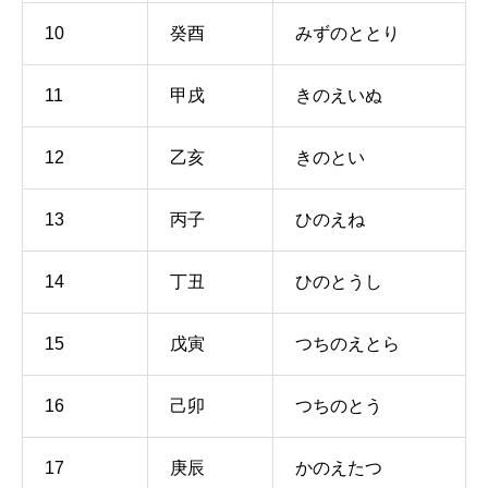
10
癸酉
みずのととり
11
甲戌
きのえいぬ
12
乙亥
きのとい
13
丙子
ひのえね
14
丁丑
ひのとうし
15
戊寅
つちのえとら
16
己卯
つちのとう
17
庚辰
かのえたつ