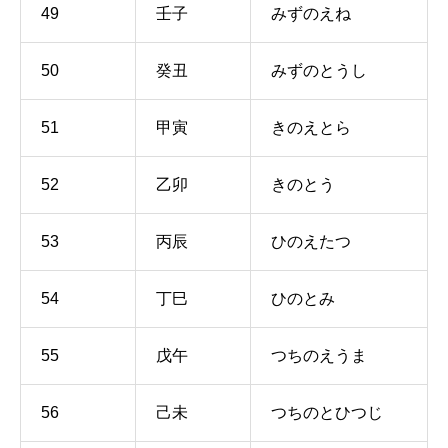
49
壬子
みずのえね
50
癸丑
みずのとうし
51
甲寅
きのえとら
52
乙卯
きのとう
53
丙辰
ひのえたつ
54
丁巳
ひのとみ
55
戊午
つちのえうま
56
己未
つちのとひつじ