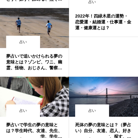
占い
す、着ける、貰う、喜ぶ、異
性など
2022年！四緑木星の運勢・
恋愛運・結婚運・仕事運・金
運・健康運とは？￼
占い
夢占いで追いかけられる夢の
意味とは？ゾンビ、ワニ、幽
霊、怪物、おじさん、警察、
好きな人など
占い
占い
夢占いで学生の夢の意味と
死体の夢の意味とは？（夢占
は？学生時代、友達、先生、
い）自分、友達、恋人、好き
先輩、学生寮、大学、学生
な人、運ぶ、隠す、探す、仲