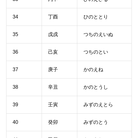
34
丁酉
ひのととり
35
戊戌
つちのえいぬ
36
己亥
つちのとい
37
庚子
かのえね
38
辛丑
かのとうし
39
壬寅
みずのえとら
40
癸卯
みずのとう