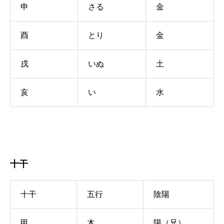
申
さる
金
酉
とり
金
戌
いぬ
土
亥
い
水
十干
十干
五行
陰陽
甲
木
陽（兄）