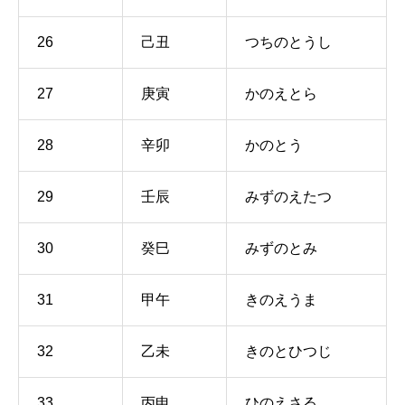
26
己丑
つちのとうし
27
庚寅
かのえとら
28
辛卯
かのとう
29
壬辰
みずのえたつ
30
癸巳
みずのとみ
31
甲午
きのえうま
32
乙未
きのとひつじ
33
丙申
ひのえさる