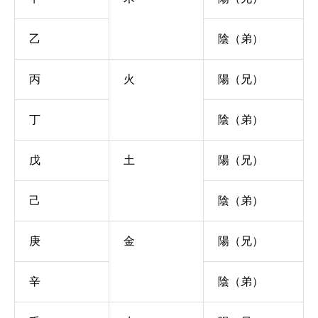
乙
陰（弟）
丙
火
陽（兄）
丁
陰（弟）
戊
土
陽（兄）
己
陰（弟）
庚
金
陽（兄）
辛
陰（弟）