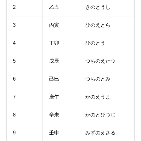
2
乙丑
きのとうし
3
丙寅
ひのえとら
4
丁卯
ひのとう
5
戊辰
つちのえたつ
6
己巳
つちのとみ
7
庚午
かのえうま
8
辛未
かのとひつじ
9
壬申
みずのえさる