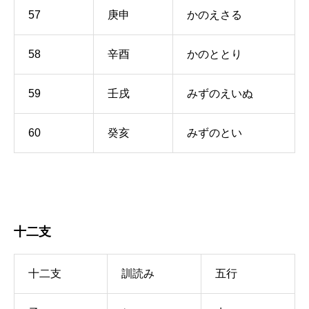
57
庚申
かのえさる
58
辛酉
かのととり
59
壬戌
みずのえいぬ
60
癸亥
みずのとい
十二支
十二支
訓読み
五行