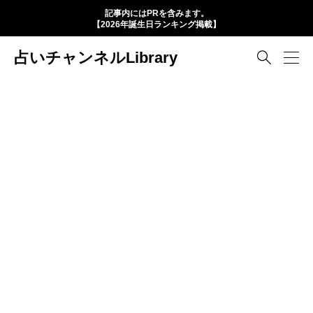
記事内にはPRを含みます。
【2026年誕生日ランキング掲載】
占いチャンネルLibrary
