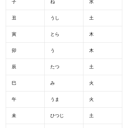
子
ね
水
丑
うし
土
寅
とら
木
卯
う
木
辰
たつ
土
巳
み
火
午
うま
火
未
ひつじ
土