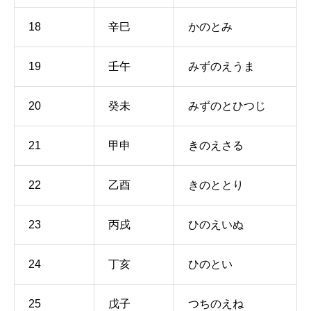
18
辛巳
かのとみ
19
壬午
みずのえうま
20
癸未
みずのとひつじ
21
甲申
きのえさる
22
乙酉
きのととり
23
丙戌
ひのえいぬ
24
丁亥
ひのとい
25
戊子
つちのえね