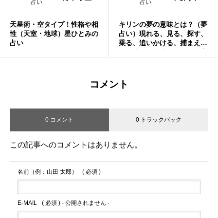
占い
占い
証、教室、専門学校、好きだ
良くする、上司、食べる、発
った人、一人ぼっちなど
見、焦るなど
天星術・空タイプ！性格や相
キリンの夢の意味とは？（夢
性（天室・地球）星ひとみの
占い）現れる、見る、探す、
占い
乗る、追いかける、捕まえ
る、逃げる、懐かない、出産
する、追いかけられるなど
コメント
0 コメント
0 トラックバック
この記事へのコメントはありません。
名前（例：山田 太郎）
( 必須 )
E-MAIL
( 必須 ) - 公開されません -