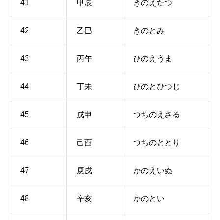
41
甲辰
きのえたつ
42
乙巳
きのとみ
43
丙午
ひのえうま
44
丁未
ひのとひつじ
45
戊申
つちのえさる
46
己酉
つちのととり
47
庚戌
かのえいぬ
48
辛亥
かのとい