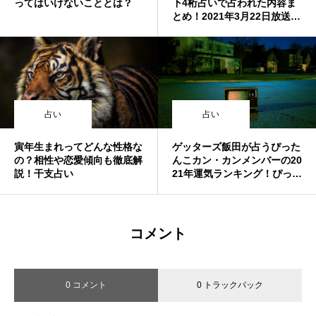
ってはいけないこととは？
下4桁占いで占われた内容ま
とめ！2021年3月22日放送
回！スッキリ
占い
占い
寅年生まれってどんな性格な
ゲッターズ飯田が占うぴった
の？相性や恋愛傾向も徹底解
んこカン・カンメンバーの20
説！干支占い
21年運気ランキング！ぴった
んこカン・カン 2021年2月5
日放送回
コメント
0 コメント
0 トラックバック