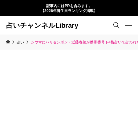
記事内にはPRを含みます。
【2026年誕生日ランキング掲載】
占いチャンネルLibrary

占い
シウマにハリセンボン・近藤春菜が携帯番号下4桁占いで占われた