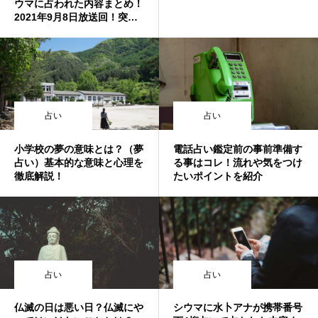
ウマに占われた内容まとめ！
2021年9月8日放送回！突然
ですが占ってもいいですか？
占い
占い
小学校の夢の意味とは？（夢
電話占い鑑定前の事前準備す
占い）基本的な意味と心理を
る事はコレ！流れや気をつけ
徹底解説！
たいポイントを紹介
占い
占い
仏滅の日は悪い日？仏滅にや
シウマに水卜アナが携帯番号