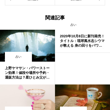
関連記事
占い
2020年10月8日に新刊発売！
タイトル：琉球風水志シウマ
が教える 身の回りをパワー
スポットに変える「数字の魔
法」 @shiuma33
占い
上野ヤマサン・パワーストー
ン効果！値段や場所や予約・
通販方法は？星ひとみ父が運
営！