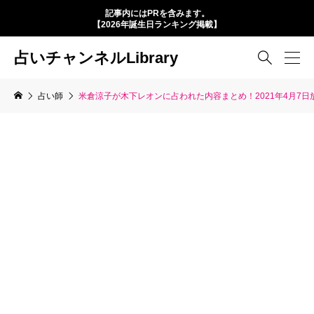
記事内にはPRを含みます。
【2026年誕生日ランキング掲載】
占いチャンネルLibrary

占い師
米倉涼子が木下レオンに占われた内容まとめ！2021年4月7