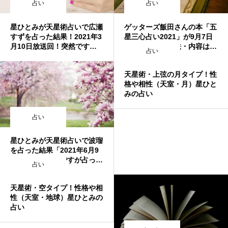
占い
占い
星ひとみが天星術占いで広瀬
ゲッターズ飯田さんの本「五
すずを占った結果！2021年3
星三心占い2021」が9月7日
月10日放送回！突然ですが
に発売！予約方法・内容は？
占い
占ってもいいですか？
ボリューム沢山らしい
天星術・上弦の月タイプ！性
格や相性（天室・月）星ひと
みの占い
占い
星ひとみが天星術占いで波瑠
を占った結果「2021年6月9
日放送回」突然ですが占って
占い
もいいですか？
天星術・空タイプ！性格や相
性（天室・地球）星ひとみの
占い