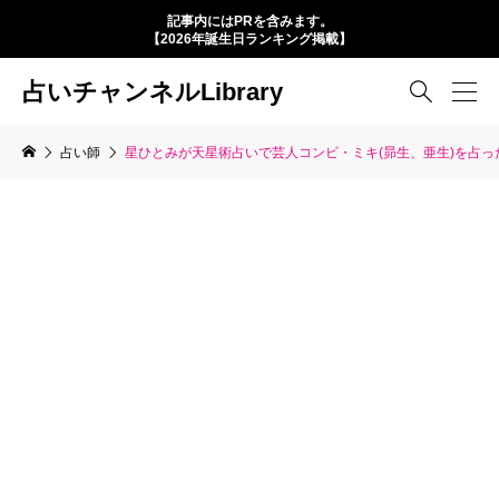
記事内にはPRを含みます。
【2026年誕生日ランキング掲載】
占いチャンネルLibrary

占い師
星ひとみが天星術占いで芸人コンビ・ミキ(昴生、亜生)を占った