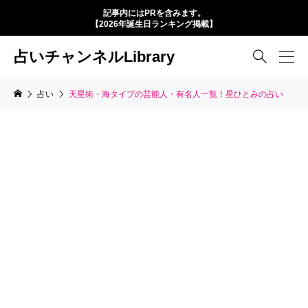
記事内にはPRを含みます。
【2026年誕生日ランキング掲載】
占いチャンネルLibrary

占い
天星術・海タイプの芸能人・有名人一覧！星ひとみの占い