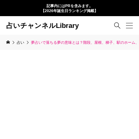
記事内にはPRを含みます。
【2026年誕生日ランキング掲載】
占いチャンネルLibrary

占い
夢占いで落ちる夢の意味とは？階段、屋根、梯子、駅のホーム、