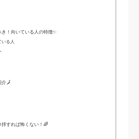
べき！向いている人の特徴✨
ている人
人
介🗾
拝すれば怖くない！🌈