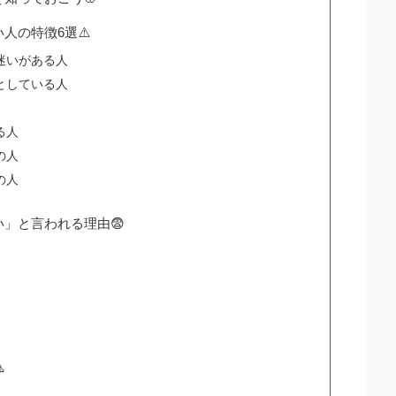
人の特徴6選⚠️
迷いがある人
としている人
る人
の人
の人
」と言われる理由😨
