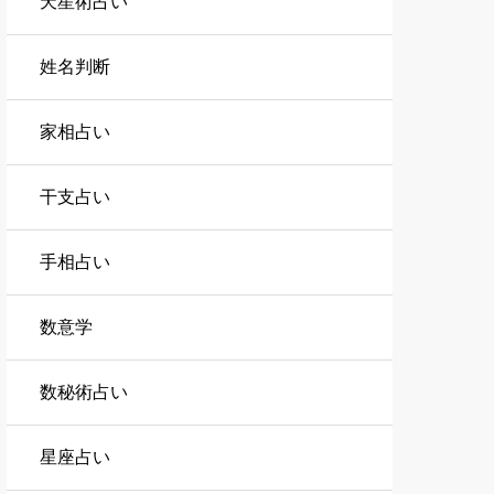
天星術占い
姓名判断
家相占い
干支占い
手相占い
数意学
数秘術占い
星座占い